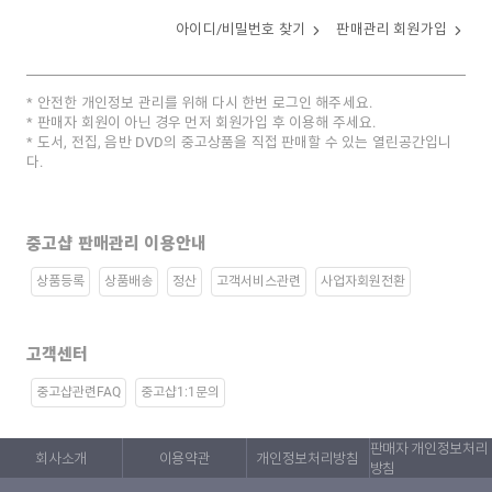
아이디/비밀번호 찾기
판매관리 회원가입
안전한 개인정보 관리를 위해 다시 한번 로그인 해주세요.
판매자 회원이 아닌 경우 먼저 회원가입 후 이용해 주세요.
도서, 전집, 음반 DVD의 중고상품을 직접 판매할 수 있는 열린공간입니
다.
중고샵 판매관리 이용안내
상품등록
상품배송
정산
고객서비스관련
사업자회원전환
고객센터
중고샵관련FAQ
중고샵1:1문의
판매자 개인정보처리
회사소개
이용약관
개인정보처리방침
방침