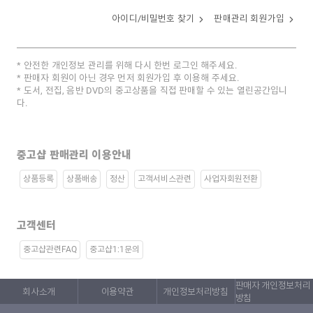
아이디/비밀번호 찾기
판매관리 회원가입
안전한 개인정보 관리를 위해 다시 한번 로그인 해주세요.
판매자 회원이 아닌 경우 먼저 회원가입 후 이용해 주세요.
도서, 전집, 음반 DVD의 중고상품을 직접 판매할 수 있는 열린공간입니
다.
중고샵 판매관리 이용안내
상품등록
상품배송
정산
고객서비스관련
사업자회원전환
고객센터
중고샵관련FAQ
중고샵1:1문의
판매자 개인정보처리
회사소개
이용약관
개인정보처리방침
방침