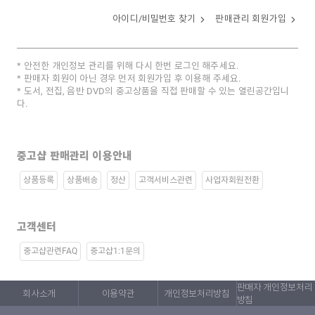
아이디/비밀번호 찾기
판매관리 회원가입
안전한 개인정보 관리를 위해 다시 한번 로그인 해주세요.
판매자 회원이 아닌 경우 먼저 회원가입 후 이용해 주세요.
도서, 전집, 음반 DVD의 중고상품을 직접 판매할 수 있는 열린공간입니
다.
중고샵 판매관리 이용안내
상품등록
상품배송
정산
고객서비스관련
사업자회원전환
고객센터
중고샵관련FAQ
중고샵1:1문의
판매자 개인정보처리
회사소개
이용약관
개인정보처리방침
방침