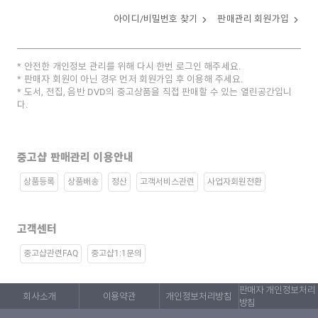
아이디/비밀번호 찾기
판매관리 회원가입
안전한 개인정보 관리를 위해 다시 한번 로그인 해주세요.
판매자 회원이 아닌 경우 먼저 회원가입 후 이용해 주세요.
도서, 전집, 음반 DVD의 중고상품을 직접 판매할 수 있는 열린공간입니
다.
중고샵 판매관리 이용안내
상품등록
상품배송
정산
고객서비스관련
사업자회원전환
고객센터
중고샵관련FAQ
중고샵1:1문의
판매자 개인정보처리
회사소개
이용약관
개인정보처리방침
방침