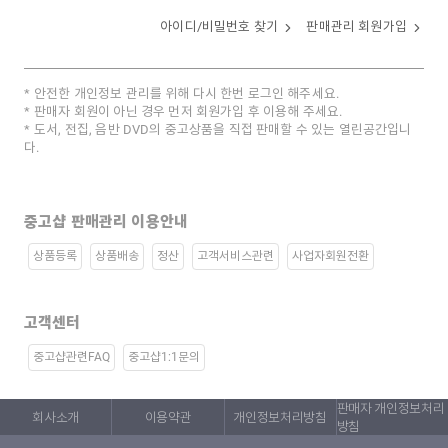
아이디/비밀번호 찾기
판매관리 회원가입
안전한 개인정보 관리를 위해 다시 한번 로그인 해주세요.
판매자 회원이 아닌 경우 먼저 회원가입 후 이용해 주세요.
도서, 전집, 음반 DVD의 중고상품을 직접 판매할 수 있는 열린공간입니
다.
중고샵 판매관리 이용안내
상품등록
상품배송
정산
고객서비스관련
사업자회원전환
고객센터
중고샵관련FAQ
중고샵1:1문의
판매자 개인정보처리
회사소개
이용약관
개인정보처리방침
방침