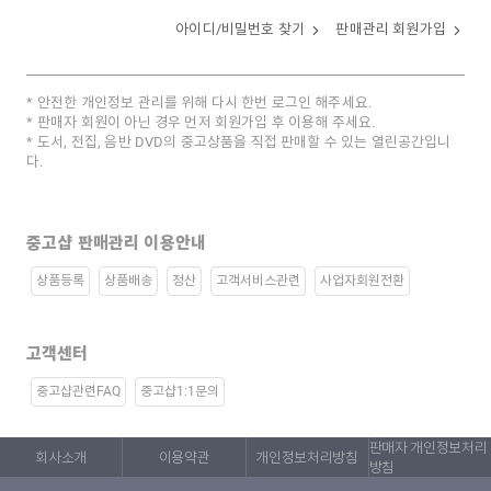
아이디/비밀번호 찾기
판매관리 회원가입
안전한 개인정보 관리를 위해 다시 한번 로그인 해주세요.
판매자 회원이 아닌 경우 먼저 회원가입 후 이용해 주세요.
도서, 전집, 음반 DVD의 중고상품을 직접 판매할 수 있는 열린공간입니
다.
중고샵 판매관리 이용안내
상품등록
상품배송
정산
고객서비스관련
사업자회원전환
고객센터
중고샵관련FAQ
중고샵1:1문의
판매자 개인정보처리
회사소개
이용약관
개인정보처리방침
방침