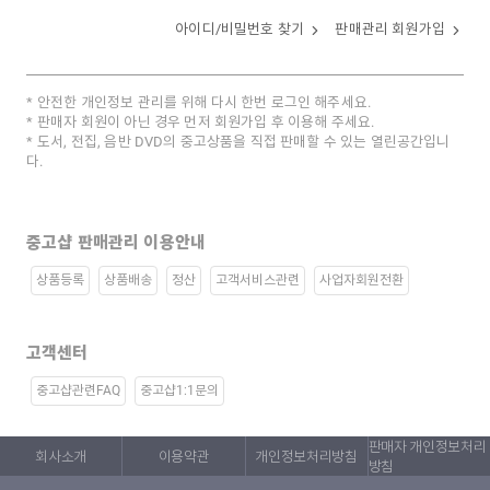
아이디/비밀번호 찾기
판매관리 회원가입
안전한 개인정보 관리를 위해 다시 한번 로그인 해주세요.
판매자 회원이 아닌 경우 먼저 회원가입 후 이용해 주세요.
도서, 전집, 음반 DVD의 중고상품을 직접 판매할 수 있는 열린공간입니
다.
중고샵 판매관리 이용안내
상품등록
상품배송
정산
고객서비스관련
사업자회원전환
고객센터
중고샵관련FAQ
중고샵1:1문의
판매자 개인정보처리
회사소개
이용약관
개인정보처리방침
방침