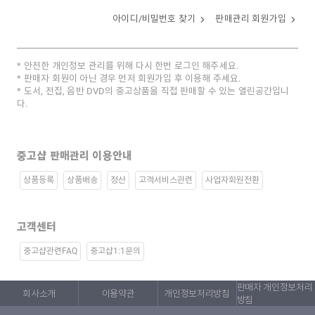
아이디/비밀번호 찾기
판매관리 회원가입
안전한 개인정보 관리를 위해 다시 한번 로그인 해주세요.
판매자 회원이 아닌 경우 먼저 회원가입 후 이용해 주세요.
도서, 전집, 음반 DVD의 중고상품을 직접 판매할 수 있는 열린공간입니
다.
중고샵 판매관리 이용안내
상품등록
상품배송
정산
고객서비스관련
사업자회원전환
고객센터
중고샵관련FAQ
중고샵1:1문의
판매자 개인정보처리
회사소개
이용약관
개인정보처리방침
방침