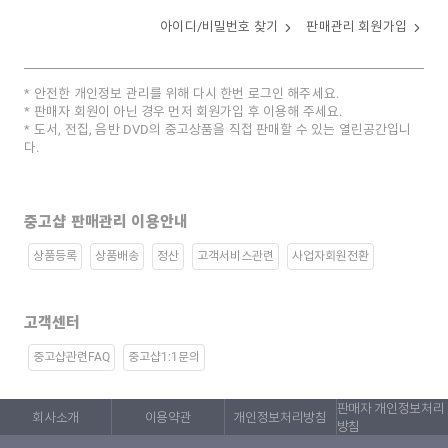
아이디/비밀번호 찾기
판매관리 회원가입
안전한 개인정보 관리를 위해 다시 한번 로그인 해주세요.
판매자 회원이 아닌 경우 먼저 회원가입 후 이용해 주세요.
도서, 전집, 음반 DVD의 중고상품을 직접 판매할 수 있는 열린공간입니
다.
중고샵 판매관리 이용안내
상품등록
상품배송
정산
고객서비스관련
사업자회원전환
고객센터
중고샵관련FAQ
중고샵1:1문의
판매자 개인정보처리
회사소개
이용약관
개인정보처리방침
방침