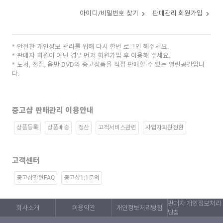
아이디/비밀번호 찾기
판매관리 회원가입
안전한 개인정보 관리를 위해 다시 한번 로그인 해주세요.
판매자 회원이 아닌 경우 먼저 회원가입 후 이용해 주세요.
도서, 전집, 음반 DVD의 중고상품을 직접 판매할 수 있는 열린공간입니
다.
중고샵 판매관리 이용안내
상품등록
상품배송
정산
고객서비스관련
사업자회원전환
고객센터
중고샵관련FAQ
중고샵1:1문의
판매자 개인정보처리
회사소개
이용약관
개인정보처리방침
방침