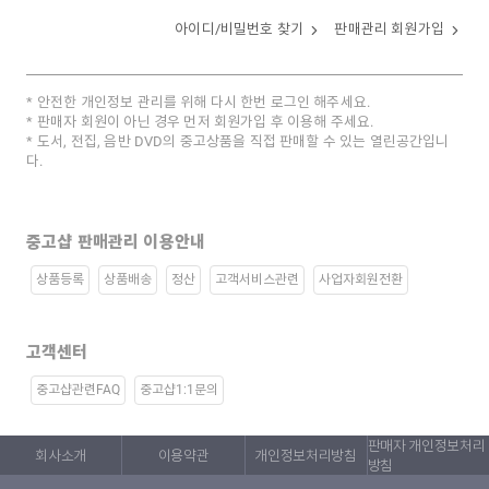
아이디/비밀번호 찾기
판매관리 회원가입
안전한 개인정보 관리를 위해 다시 한번 로그인 해주세요.
판매자 회원이 아닌 경우 먼저 회원가입 후 이용해 주세요.
도서, 전집, 음반 DVD의 중고상품을 직접 판매할 수 있는 열린공간입니
다.
중고샵 판매관리 이용안내
상품등록
상품배송
정산
고객서비스관련
사업자회원전환
고객센터
중고샵관련FAQ
중고샵1:1문의
판매자 개인정보처리
회사소개
이용약관
개인정보처리방침
방침