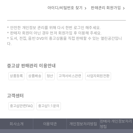
아이디/비밀번호 찾기
판매관리 회원가입
안전한 개인정보 관리를 위해 다시 한번 로그인 해주세요.
판매자 회원이 아닌 경우 먼저 회원가입 후 이용해 주세요.
도서, 전집, 음반 DVD의 중고상품을 직접 판매할 수 있는 열린공간입니
다.
중고샵 판매관리 이용안내
상품등록
상품배송
정산
고객서비스관련
사업자회원전환
고객센터
중고샵관련FAQ
중고샵1:1문의
판매자 개인정보처리
회사소개
이용약관
개인정보처리방침
방침