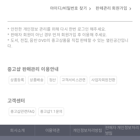
아이디/비밀번호 찾기
판매관리 회원가입
안전한 개인정보 관리를 위해 다시 한번 로그인 해주세요.
판매자 회원이 아닌 경우 먼저 회원가입 후 이용해 주세요.
도서, 전집, 음반 DVD의 중고상품을 직접 판매할 수 있는 열린공간입니
다.
중고샵 판매관리 이용안내
상품등록
상품배송
정산
고객서비스관련
사업자회원전환
고객센터
중고샵관련FAQ
중고샵1:1문의
판매자 개인정보처리
회사소개
이용약관
개인정보처리방침
방침