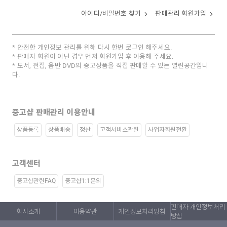
아이디/비밀번호 찾기
판매관리 회원가입
안전한 개인정보 관리를 위해 다시 한번 로그인 해주세요.
판매자 회원이 아닌 경우 먼저 회원가입 후 이용해 주세요.
도서, 전집, 음반 DVD의 중고상품을 직접 판매할 수 있는 열린공간입니
다.
중고샵 판매관리 이용안내
상품등록
상품배송
정산
고객서비스관련
사업자회원전환
고객센터
중고샵관련FAQ
중고샵1:1문의
판매자 개인정보처리
회사소개
이용약관
개인정보처리방침
방침