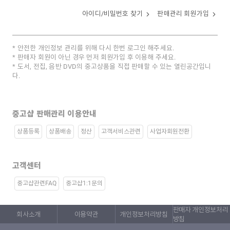
아이디/비밀번호 찾기
판매관리 회원가입
안전한 개인정보 관리를 위해 다시 한번 로그인 해주세요.
판매자 회원이 아닌 경우 먼저 회원가입 후 이용해 주세요.
도서, 전집, 음반 DVD의 중고상품을 직접 판매할 수 있는 열린공간입니
다.
중고샵 판매관리 이용안내
상품등록
상품배송
정산
고객서비스관련
사업자회원전환
고객센터
중고샵관련FAQ
중고샵1:1문의
판매자 개인정보처리
회사소개
이용약관
개인정보처리방침
방침