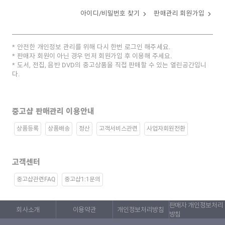
아이디/비밀번호 찾기
판매관리 회원가입
안전한 개인정보 관리를 위해 다시 한번 로그인 해주세요.
판매자 회원이 아닌 경우 먼저 회원가입 후 이용해 주세요.
도서, 전집, 음반 DVD의 중고상품을 직접 판매할 수 있는 열린공간입니
다.
중고샵 판매관리 이용안내
상품등록
상품배송
정산
고객서비스관련
사업자회원전환
고객센터
중고샵관련FAQ
중고샵1:1문의
판매자 개인정보처리
회사소개
이용약관
개인정보처리방침
방침