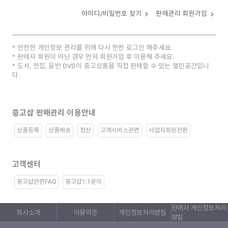
아이디/비밀번호 찾기
판매관리 회원가입
안전한 개인정보 관리를 위해 다시 한번 로그인 해주세요.
판매자 회원이 아닌 경우 먼저 회원가입 후 이용해 주세요.
도서, 전집, 음반 DVD의 중고상품을 직접 판매할 수 있는 열린공간입니
다.
중고샵 판매관리 이용안내
상품등록
상품배송
정산
고객서비스관련
사업자회원전환
고객센터
중고샵관련FAQ
중고샵1:1문의
판매자 개인정보처리
회사소개
이용약관
개인정보처리방침
방침