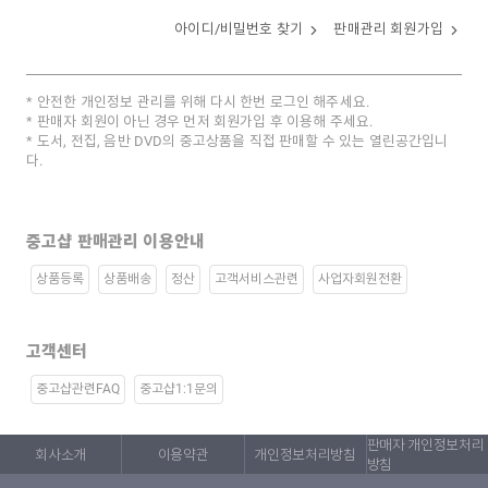
아이디/비밀번호 찾기
판매관리 회원가입
안전한 개인정보 관리를 위해 다시 한번 로그인 해주세요.
판매자 회원이 아닌 경우 먼저 회원가입 후 이용해 주세요.
도서, 전집, 음반 DVD의 중고상품을 직접 판매할 수 있는 열린공간입니
다.
중고샵 판매관리 이용안내
상품등록
상품배송
정산
고객서비스관련
사업자회원전환
고객센터
중고샵관련FAQ
중고샵1:1문의
판매자 개인정보처리
회사소개
이용약관
개인정보처리방침
방침