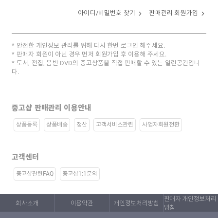
아이디/비밀번호 찾기
판매관리 회원가입
안전한 개인정보 관리를 위해 다시 한번 로그인 해주세요.
판매자 회원이 아닌 경우 먼저 회원가입 후 이용해 주세요.
도서, 전집, 음반 DVD의 중고상품을 직접 판매할 수 있는 열린공간입니
다.
중고샵 판매관리 이용안내
상품등록
상품배송
정산
고객서비스관련
사업자회원전환
고객센터
중고샵관련FAQ
중고샵1:1문의
판매자 개인정보처리
회사소개
이용약관
개인정보처리방침
방침