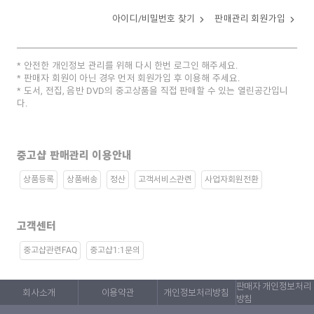
아이디/비밀번호 찾기
판매관리 회원가입
안전한 개인정보 관리를 위해 다시 한번 로그인 해주세요.
판매자 회원이 아닌 경우 먼저 회원가입 후 이용해 주세요.
도서, 전집, 음반 DVD의 중고상품을 직접 판매할 수 있는 열린공간입니
다.
중고샵 판매관리 이용안내
상품등록
상품배송
정산
고객서비스관련
사업자회원전환
고객센터
중고샵관련FAQ
중고샵1:1문의
판매자 개인정보처리
회사소개
이용약관
개인정보처리방침
방침