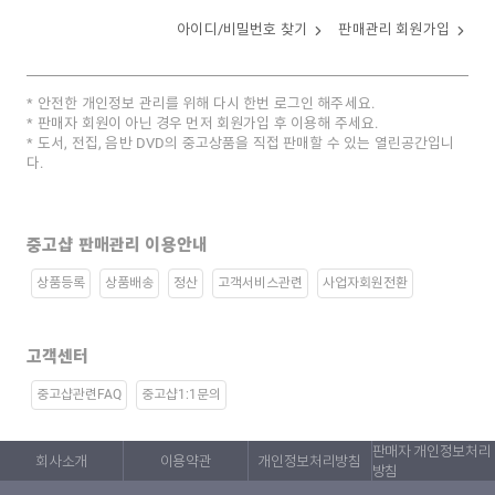
아이디/비밀번호 찾기
판매관리 회원가입
안전한 개인정보 관리를 위해 다시 한번 로그인 해주세요.
판매자 회원이 아닌 경우 먼저 회원가입 후 이용해 주세요.
도서, 전집, 음반 DVD의 중고상품을 직접 판매할 수 있는 열린공간입니
다.
중고샵 판매관리 이용안내
상품등록
상품배송
정산
고객서비스관련
사업자회원전환
고객센터
중고샵관련FAQ
중고샵1:1문의
판매자 개인정보처리
회사소개
이용약관
개인정보처리방침
방침