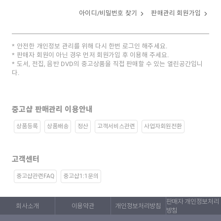
아이디/비밀번호 찾기
판매관리 회원가입
안전한 개인정보 관리를 위해 다시 한번 로그인 해주세요.
판매자 회원이 아닌 경우 먼저 회원가입 후 이용해 주세요.
도서, 전집, 음반 DVD의 중고상품을 직접 판매할 수 있는 열린공간입니
다.
중고샵 판매관리 이용안내
상품등록
상품배송
정산
고객서비스관련
사업자회원전환
고객센터
중고샵관련FAQ
중고샵1:1문의
판매자 개인정보처리
회사소개
이용약관
개인정보처리방침
방침