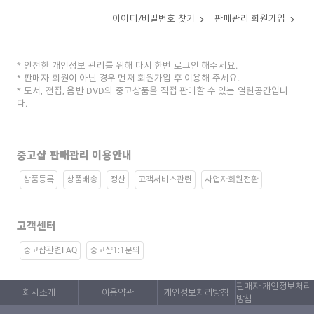
아이디/비밀번호 찾기
판매관리 회원가입
안전한 개인정보 관리를 위해 다시 한번 로그인 해주세요.
판매자 회원이 아닌 경우 먼저 회원가입 후 이용해 주세요.
도서, 전집, 음반 DVD의 중고상품을 직접 판매할 수 있는 열린공간입니
다.
중고샵 판매관리 이용안내
상품등록
상품배송
정산
고객서비스관련
사업자회원전환
고객센터
중고샵관련FAQ
중고샵1:1문의
판매자 개인정보처리
회사소개
이용약관
개인정보처리방침
방침