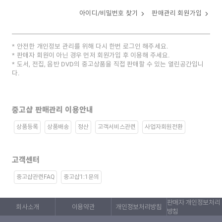
아이디/비밀번호 찾기
판매관리 회원가입
안전한 개인정보 관리를 위해 다시 한번 로그인 해주세요.
판매자 회원이 아닌 경우 먼저 회원가입 후 이용해 주세요.
도서, 전집, 음반 DVD의 중고상품을 직접 판매할 수 있는 열린공간입니
다.
중고샵 판매관리 이용안내
상품등록
상품배송
정산
고객서비스관련
사업자회원전환
고객센터
중고샵관련FAQ
중고샵1:1문의
판매자 개인정보처리
회사소개
이용약관
개인정보처리방침
방침