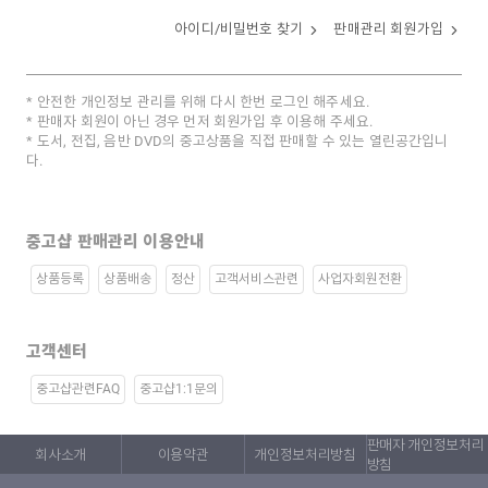
아이디/비밀번호 찾기
판매관리 회원가입
안전한 개인정보 관리를 위해 다시 한번 로그인 해주세요.
판매자 회원이 아닌 경우 먼저 회원가입 후 이용해 주세요.
도서, 전집, 음반 DVD의 중고상품을 직접 판매할 수 있는 열린공간입니
다.
중고샵 판매관리 이용안내
상품등록
상품배송
정산
고객서비스관련
사업자회원전환
고객센터
중고샵관련FAQ
중고샵1:1문의
판매자 개인정보처리
회사소개
이용약관
개인정보처리방침
방침