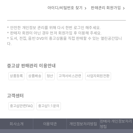
아이디/비밀번호 찾기
판매관리 회원가입
안전한 개인정보 관리를 위해 다시 한번 로그인 해주세요.
판매자 회원이 아닌 경우 먼저 회원가입 후 이용해 주세요.
도서, 전집, 음반 DVD의 중고상품을 직접 판매할 수 있는 열린공간입니
다.
중고샵 판매관리 이용안내
상품등록
상품배송
정산
고객서비스관련
사업자회원전환
고객센터
중고샵관련FAQ
중고샵1:1문의
판매자 개인정보처리
회사소개
이용약관
개인정보처리방침
방침