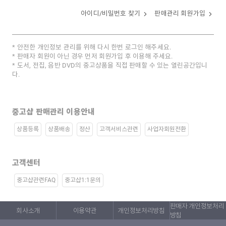
아이디/비밀번호 찾기
판매관리 회원가입
안전한 개인정보 관리를 위해 다시 한번 로그인 해주세요.
판매자 회원이 아닌 경우 먼저 회원가입 후 이용해 주세요.
도서, 전집, 음반 DVD의 중고상품을 직접 판매할 수 있는 열린공간입니
다.
중고샵 판매관리 이용안내
상품등록
상품배송
정산
고객서비스관련
사업자회원전환
고객센터
중고샵관련FAQ
중고샵1:1문의
판매자 개인정보처리
회사소개
이용약관
개인정보처리방침
방침