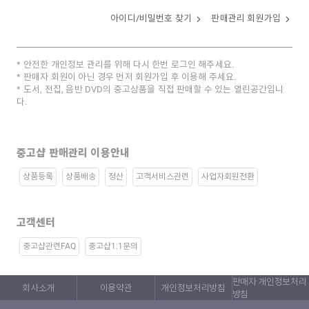
아이디/비밀번호 찾기
판매관리 회원가입
안전한 개인정보 관리를 위해 다시 한번 로그인 해주세요.
판매자 회원이 아닌 경우 먼저 회원가입 후 이용해 주세요.
도서, 전집, 음반 DVD의 중고상품을 직접 판매할 수 있는 열린공간입니
다.
중고샵 판매관리 이용안내
상품등록
상품배송
정산
고객서비스관련
사업자회원전환
고객센터
중고샵관련FAQ
중고샵1:1문의
판매자 개인정보처리
회사소개
이용약관
개인정보처리방침
방침