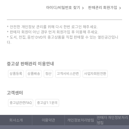
아이디/비밀번호 찾기
판매관리 회원가입
안전한 개인정보 관리를 위해 다시 한번 로그인 해주세요.
판매자 회원이 아닌 경우 먼저 회원가입 후 이용해 주세요.
도서, 전집, 음반 DVD의 중고상품을 직접 판매할 수 있는 열린공간입니
다.
중고샵 판매관리 이용안내
상품등록
상품배송
정산
고객서비스관련
사업자회원전환
고객센터
중고샵관련FAQ
중고샵1:1문의
판매자 개인정보처리
회사소개
이용약관
개인정보처리방침
방침