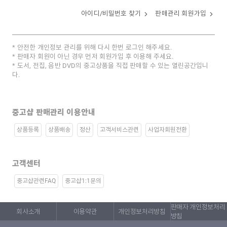
아이디/비밀번호 찾기
판매관리 회원가입
안전한 개인정보 관리를 위해 다시 한번 로그인 해주세요.
판매자 회원이 아닌 경우 먼저 회원가입 후 이용해 주세요.
도서, 전집, 음반 DVD의 중고상품을 직접 판매할 수 있는 열린공간입니
다.
중고샵 판매관리 이용안내
상품등록
상품배송
정산
고객서비스관련
사업자회원전환
고객센터
중고샵관련FAQ
중고샵1:1문의
판매자 개인정보처리
회사소개
이용약관
개인정보처리방침
방침