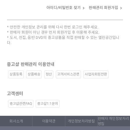
아이디/비밀번호 찾기
판매관리 회원가입
안전한 개인정보 관리를 위해 다시 한번 로그인 해주세요.
판매자 회원이 아닌 경우 먼저 회원가입 후 이용해 주세요.
도서, 전집, 음반 DVD의 중고상품을 직접 판매할 수 있는 열린공간입니
다.
중고샵 판매관리 이용안내
상품등록
상품배송
정산
고객서비스관련
사업자회원전환
고객센터
중고샵관련FAQ
중고샵1:1문의
판매자 개인정보처리
회사소개
이용약관
개인정보처리방침
방침