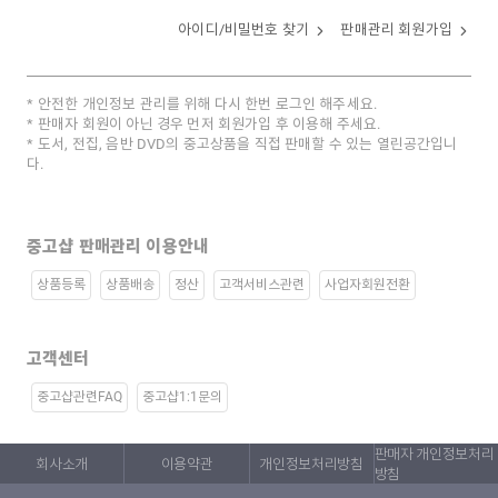
아이디/비밀번호 찾기
판매관리 회원가입
안전한 개인정보 관리를 위해 다시 한번 로그인 해주세요.
판매자 회원이 아닌 경우 먼저 회원가입 후 이용해 주세요.
도서, 전집, 음반 DVD의 중고상품을 직접 판매할 수 있는 열린공간입니
다.
중고샵 판매관리 이용안내
상품등록
상품배송
정산
고객서비스관련
사업자회원전환
고객센터
중고샵관련FAQ
중고샵1:1문의
판매자 개인정보처리
회사소개
이용약관
개인정보처리방침
방침