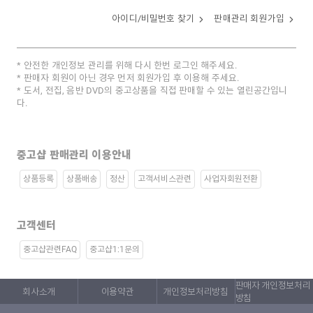
아이디/비밀번호 찾기
판매관리 회원가입
안전한 개인정보 관리를 위해 다시 한번 로그인 해주세요.
판매자 회원이 아닌 경우 먼저 회원가입 후 이용해 주세요.
도서, 전집, 음반 DVD의 중고상품을 직접 판매할 수 있는 열린공간입니
다.
중고샵 판매관리 이용안내
상품등록
상품배송
정산
고객서비스관련
사업자회원전환
고객센터
중고샵관련FAQ
중고샵1:1문의
판매자 개인정보처리
회사소개
이용약관
개인정보처리방침
방침