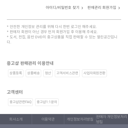
아이디/비밀번호 찾기
판매관리 회원가입
안전한 개인정보 관리를 위해 다시 한번 로그인 해주세요.
판매자 회원이 아닌 경우 먼저 회원가입 후 이용해 주세요.
도서, 전집, 음반 DVD의 중고상품을 직접 판매할 수 있는 열린공간입니
다.
중고샵 판매관리 이용안내
상품등록
상품배송
정산
고객서비스관련
사업자회원전환
고객센터
중고샵관련FAQ
중고샵1:1문의
판매자 개인정보처리
회사소개
이용약관
개인정보처리방침
방침