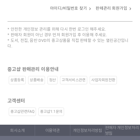
아이디/비밀번호 찾기
판매관리 회원가입
안전한 개인정보 관리를 위해 다시 한번 로그인 해주세요.
판매자 회원이 아닌 경우 먼저 회원가입 후 이용해 주세요.
도서, 전집, 음반 DVD의 중고상품을 직접 판매할 수 있는 열린공간입니
다.
중고샵 판매관리 이용안내
상품등록
상품배송
정산
고객서비스관련
사업자회원전환
고객센터
중고샵관련FAQ
중고샵1:1문의
판매자 개인정보처리
회사소개
이용약관
개인정보처리방침
방침