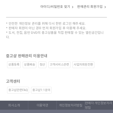
아이디/비밀번호 찾기
판매관리 회원가입
안전한 개인정보 관리를 위해 다시 한번 로그인 해주세요.
판매자 회원이 아닌 경우 먼저 회원가입 후 이용해 주세요.
도서, 전집, 음반 DVD의 중고상품을 직접 판매할 수 있는 열린공간입니
다.
중고샵 판매관리 이용안내
상품등록
상품배송
정산
고객서비스관련
사업자회원전환
고객센터
중고샵관련FAQ
중고샵1:1문의
판매자 개인정보처리
회사소개
이용약관
개인정보처리방침
방침