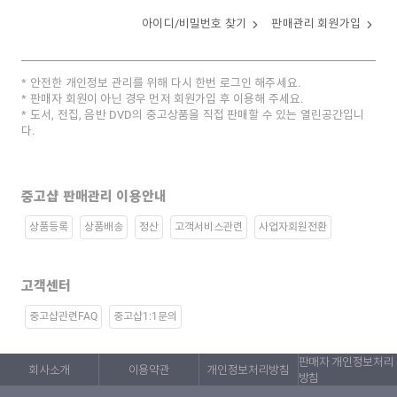
아이디/비밀번호 찾기
판매관리 회원가입
안전한 개인정보 관리를 위해 다시 한번 로그인 해주세요.
판매자 회원이 아닌 경우 먼저 회원가입 후 이용해 주세요.
도서, 전집, 음반 DVD의 중고상품을 직접 판매할 수 있는 열린공간입니
다.
중고샵 판매관리 이용안내
상품등록
상품배송
정산
고객서비스관련
사업자회원전환
고객센터
중고샵관련FAQ
중고샵1:1문의
판매자 개인정보처리
회사소개
이용약관
개인정보처리방침
방침