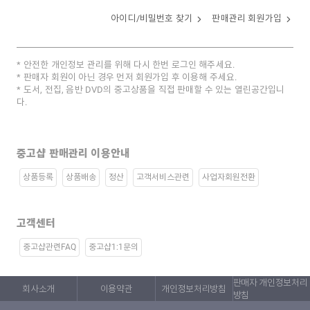
아이디/비밀번호 찾기
판매관리 회원가입
안전한 개인정보 관리를 위해 다시 한번 로그인 해주세요.
판매자 회원이 아닌 경우 먼저 회원가입 후 이용해 주세요.
도서, 전집, 음반 DVD의 중고상품을 직접 판매할 수 있는 열린공간입니
다.
중고샵 판매관리 이용안내
상품등록
상품배송
정산
고객서비스관련
사업자회원전환
고객센터
중고샵관련FAQ
중고샵1:1문의
판매자 개인정보처리
회사소개
이용약관
개인정보처리방침
방침