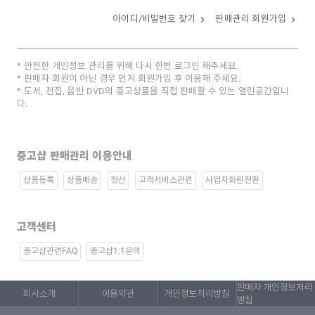
아이디/비밀번호 찾기
판매관리 회원가입
안전한 개인정보 관리를 위해 다시 한번 로그인 해주세요.
판매자 회원이 아닌 경우 먼저 회원가입 후 이용해 주세요.
도서, 전집, 음반 DVD의 중고상품을 직접 판매할 수 있는 열린공간입니
다.
중고샵 판매관리 이용안내
상품등록
상품배송
정산
고객서비스관련
사업자회원전환
고객센터
중고샵관련FAQ
중고샵1:1문의
판매자 개인정보처리
회사소개
이용약관
개인정보처리방침
방침