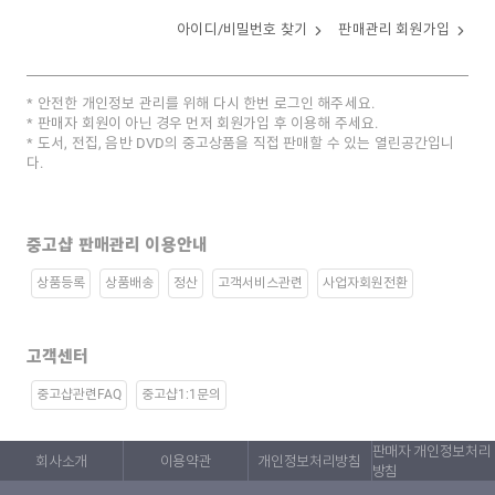
아이디/비밀번호 찾기
판매관리 회원가입
안전한 개인정보 관리를 위해 다시 한번 로그인 해주세요.
판매자 회원이 아닌 경우 먼저 회원가입 후 이용해 주세요.
도서, 전집, 음반 DVD의 중고상품을 직접 판매할 수 있는 열린공간입니
다.
중고샵 판매관리 이용안내
상품등록
상품배송
정산
고객서비스관련
사업자회원전환
고객센터
중고샵관련FAQ
중고샵1:1문의
판매자 개인정보처리
회사소개
이용약관
개인정보처리방침
방침