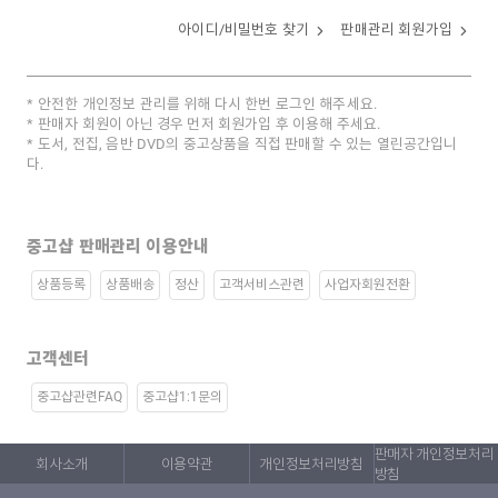
아이디/비밀번호 찾기
판매관리 회원가입
안전한 개인정보 관리를 위해 다시 한번 로그인 해주세요.
판매자 회원이 아닌 경우 먼저 회원가입 후 이용해 주세요.
도서, 전집, 음반 DVD의 중고상품을 직접 판매할 수 있는 열린공간입니
다.
중고샵 판매관리 이용안내
상품등록
상품배송
정산
고객서비스관련
사업자회원전환
고객센터
중고샵관련FAQ
중고샵1:1문의
판매자 개인정보처리
회사소개
이용약관
개인정보처리방침
방침