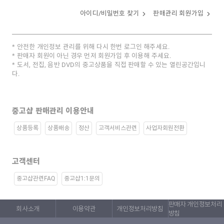
아이디/비밀번호 찾기
판매관리 회원가입
안전한 개인정보 관리를 위해 다시 한번 로그인 해주세요.
판매자 회원이 아닌 경우 먼저 회원가입 후 이용해 주세요.
도서, 전집, 음반 DVD의 중고상품을 직접 판매할 수 있는 열린공간입니
다.
중고샵 판매관리 이용안내
상품등록
상품배송
정산
고객서비스관련
사업자회원전환
고객센터
중고샵관련FAQ
중고샵1:1문의
판매자 개인정보처리
회사소개
이용약관
개인정보처리방침
방침