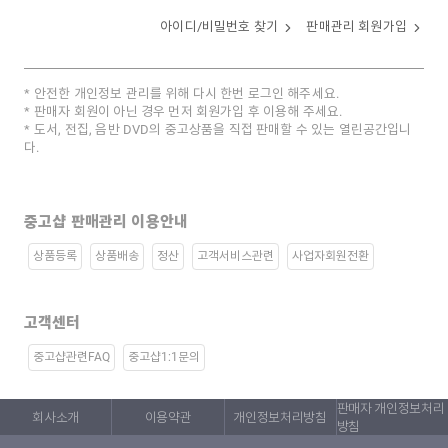
아이디/비밀번호 찾기
판매관리 회원가입
안전한 개인정보 관리를 위해 다시 한번 로그인 해주세요.
판매자 회원이 아닌 경우 먼저 회원가입 후 이용해 주세요.
도서, 전집, 음반 DVD의 중고상품을 직접 판매할 수 있는 열린공간입니
다.
중고샵 판매관리 이용안내
상품등록
상품배송
정산
고객서비스관련
사업자회원전환
고객센터
중고샵관련FAQ
중고샵1:1문의
판매자 개인정보처리
회사소개
이용약관
개인정보처리방침
방침