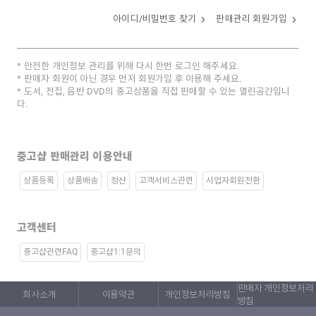
아이디/비밀번호 찾기
판매관리 회원가입
안전한 개인정보 관리를 위해 다시 한번 로그인 해주세요.
판매자 회원이 아닌 경우 먼저 회원가입 후 이용해 주세요.
도서, 전집, 음반 DVD의 중고상품을 직접 판매할 수 있는 열린공간입니
다.
중고샵 판매관리 이용안내
상품등록
상품배송
정산
고객서비스관련
사업자회원전환
고객센터
중고샵관련FAQ
중고샵1:1문의
판매자 개인정보처리
회사소개
이용약관
개인정보처리방침
방침