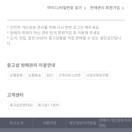
아이디/비밀번호 찾기
판매관리 회원가입
안전한 개인정보 관리를 위해 다시 한번 로그인 해주세요.
판매자 회원이 아닌 경우 먼저 회원가입 후 이용해 주세요.
도서, 전집, 음반 DVD의 중고상품을 직접 판매할 수 있는 열린공간입니
다.
중고샵 판매관리 이용안내
상품등록
상품배송
정산
고객서비스관련
사업자회원전환
고객센터
중고샵관련FAQ
중고샵1:1문의
판매자 개인정보처리
회사소개
이용약관
개인정보처리방침
방침