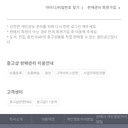
아이디/비밀번호 찾기
판매관리 회원가입
안전한 개인정보 관리를 위해 다시 한번 로그인 해주세요.
판매자 회원이 아닌 경우 먼저 회원가입 후 이용해 주세요.
도서, 전집, 음반 DVD의 중고상품을 직접 판매할 수 있는 열린공간입니
다.
중고샵 판매관리 이용안내
상품등록
상품배송
정산
고객서비스관련
사업자회원전환
고객센터
중고샵관련FAQ
중고샵1:1문의
판매자 개인정보처리
회사소개
이용약관
개인정보처리방침
방침