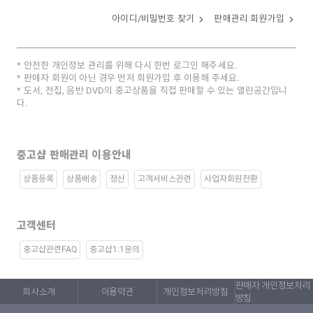
아이디/비밀번호 찾기
판매관리 회원가입
안전한 개인정보 관리를 위해 다시 한번 로그인 해주세요.
판매자 회원이 아닌 경우 먼저 회원가입 후 이용해 주세요.
도서, 전집, 음반 DVD의 중고상품을 직접 판매할 수 있는 열린공간입니
다.
중고샵 판매관리 이용안내
상품등록
상품배송
정산
고객서비스관련
사업자회원전환
고객센터
중고샵관련FAQ
중고샵1:1문의
판매자 개인정보처리
회사소개
이용약관
개인정보처리방침
방침