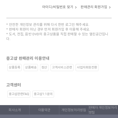
아이디/비밀번호 찾기
판매관리 회원가입
안전한 개인정보 관리를 위해 다시 한번 로그인 해주세요.
판매자 회원이 아닌 경우 먼저 회원가입 후 이용해 주세요.
도서, 전집, 음반 DVD의 중고상품을 직접 판매할 수 있는 열린공간입니
다.
중고샵 판매관리 이용안내
상품등록
상품배송
정산
고객서비스관련
사업자회원전환
고객센터
중고샵관련FAQ
중고샵1:1문의
판매자 개인정보처리
회사소개
이용약관
개인정보처리방침
방침