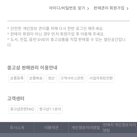
아이디/비밀번호 찾기
판매관리 회원가입
안전한 개인정보 관리를 위해 다시 한번 로그인 해주세요.
판매자 회원이 아닌 경우 먼저 회원가입 후 이용해 주세요.
도서, 전집, 음반 DVD의 중고상품을 직접 판매할 수 있는 열린공간입니
다.
중고샵 판매관리 이용안내
상품등록
상품배송
정산
고객서비스관련
사업자회원전환
고객센터
중고샵관련FAQ
중고샵1:1문의
판매자 개인정보처리
회사소개
이용약관
개인정보처리방침
방침