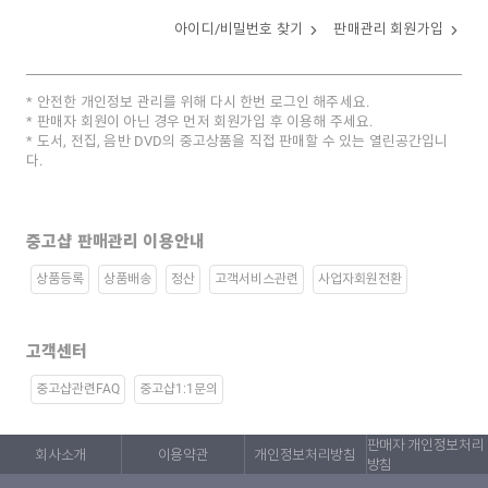
아이디/비밀번호 찾기
판매관리 회원가입
안전한 개인정보 관리를 위해 다시 한번 로그인 해주세요.
판매자 회원이 아닌 경우 먼저 회원가입 후 이용해 주세요.
도서, 전집, 음반 DVD의 중고상품을 직접 판매할 수 있는 열린공간입니
다.
중고샵 판매관리 이용안내
상품등록
상품배송
정산
고객서비스관련
사업자회원전환
고객센터
중고샵관련FAQ
중고샵1:1문의
판매자 개인정보처리
회사소개
이용약관
개인정보처리방침
방침